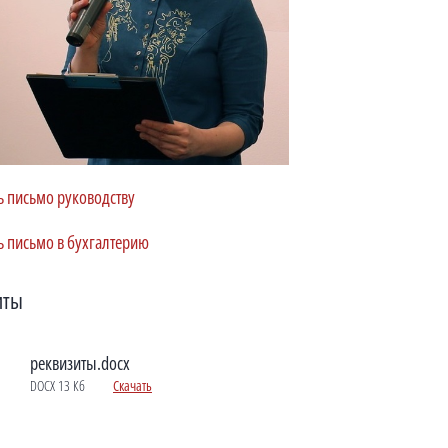
ь письмо руководству
ь письмо в бухгалтерию
иты
реквизиты.docx
DOCX 13 Кб
Скачать