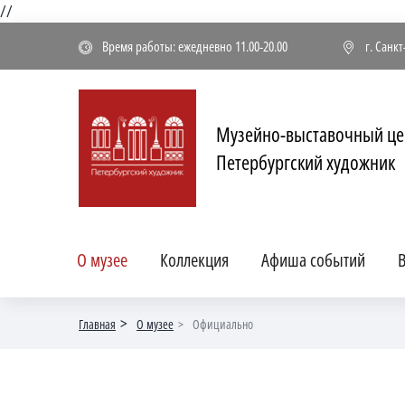
//
Время работы: ежедневно 11.00-20.00
г. Санк
Музейно-выставочный це
Петербургский художник
О музее
Коллекция
Афиша событий
В
Главная
О музее
Официально