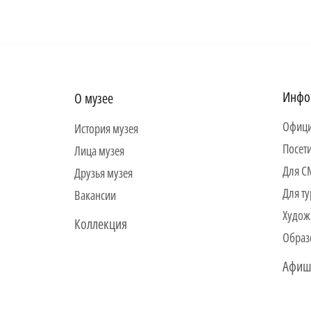
Инфо
О музее
Офици
История музея
Посет
Лица музея
Для 
Друзья музея
Для ту
Вакансии
Худож
Коллекция
Образ
Афиш