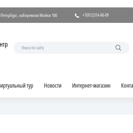
+7(812)314-06-09
т-Петербург, набережная Мойки 100
нтр
иртуальный тур
Новости
Интернет-магазин
Конт