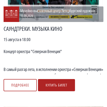
Музейно-выставочный центр Петербургский художник
15.08.2026
САУНДТРЕКИ. МУЗЫКА КИНО
15 августа в 18:00
Концерт оркестра "Северная Венеция"
В самый разгар лета, в исполнении оркестра «Северная Венеция»
для вас прозвучат мелодии из любимых во всем мире фильмов!
ПОДРОБНЕЕ
КУПИТЬ БИЛЕТ
Вы услышите классику сове...