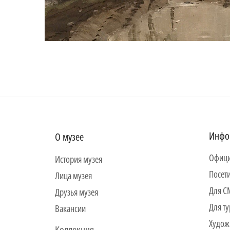
Инфо
О музее
Офици
История музея
Посет
Лица музея
Для 
Друзья музея
Для ту
Вакансии
Худож
Коллекция