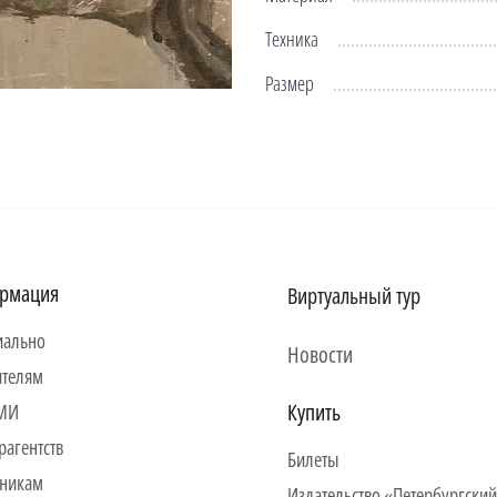
Техника
Размер
рмация
Виртуальный тур
ально
Новости
ителям
Купить
СМИ
рагентств
Билеты
никам
Издательство «Петербургский