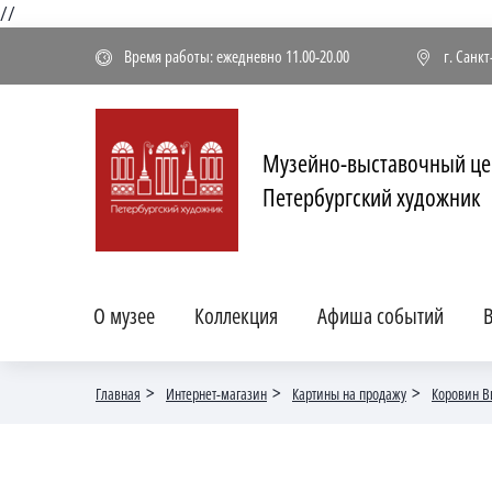
//
Время работы: ежедневно 11.00-20.00
г. Санк
Музейно-выставочный це
Петербургский художник
О музее
Коллекция
Афиша событий
В
Главная
Интернет-магазин
Картины на продажу
Коровин В