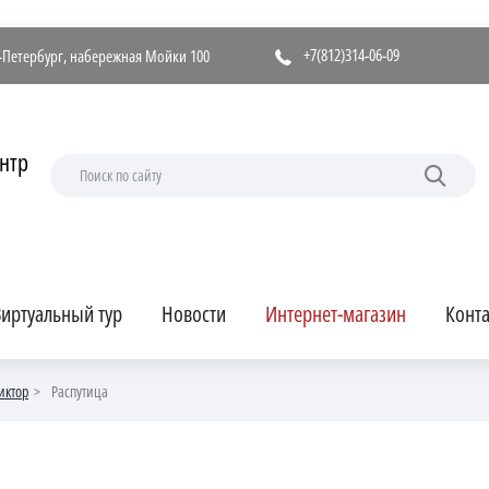
+7(812)314-06-09
т-Петербург, набережная Мойки 100
нтр
иртуальный тур
Новости
Интернет-магазин
Конт
иктор
Распутица