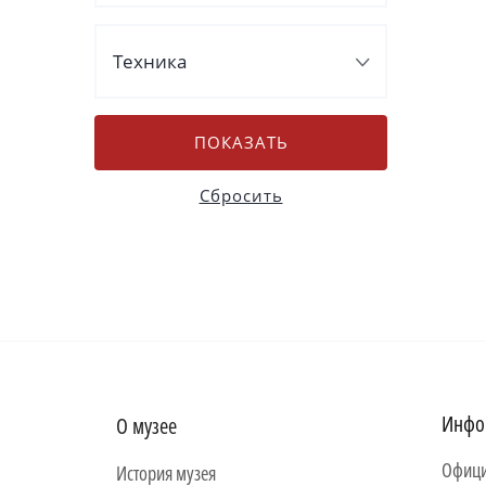
Техника
Инфо
О музее
Офици
История музея