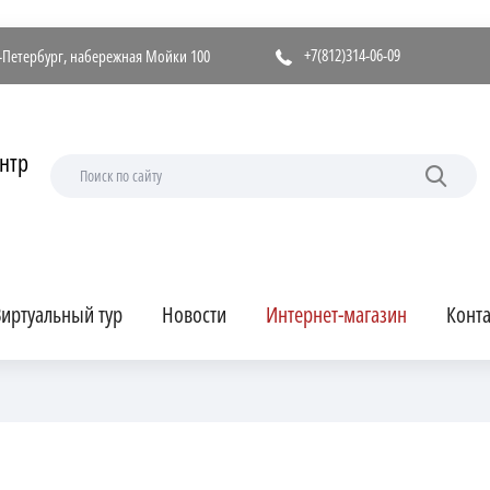
+7(812)314-06-09
т-Петербург, набережная Мойки 100
нтр
иртуальный тур
Новости
Интернет-магазин
Конт