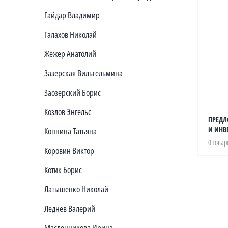
Гайдар Владимир
Галахов Николай
Жежер Анатолий
Зазерская Вильгельмина
Заозерский Борис
Козлов Энгельс
ПРЕДЛ
И ИНВ
Копнина Татьяна
0 товар
Коровин Виктор
Котик Борис
Латышенко Николай
Леднев Валерий
Масленникова Ирина