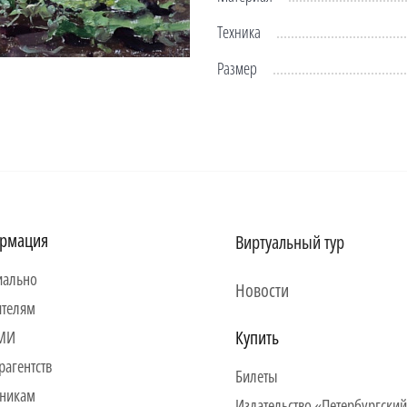
Техника
Размер
рмация
Виртуальный тур
ально
Новости
ителям
Купить
СМИ
рагентств
Билеты
никам
Издательство «Петербургский