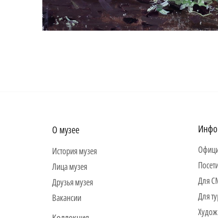
Инфо
О музее
Офици
История музея
Посет
Лица музея
Для 
Друзья музея
Для ту
Вакансии
Худож
Коллекция