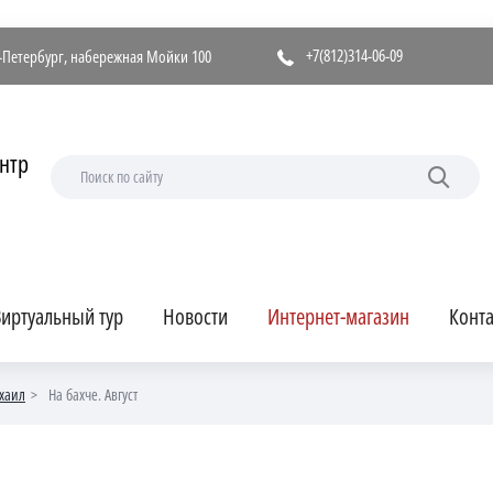
+7(812)314-06-09
т-Петербург, набережная Мойки 100
нтр
иртуальный тур
Новости
Интернет-магазин
Конт
хаил
На бахче. Август