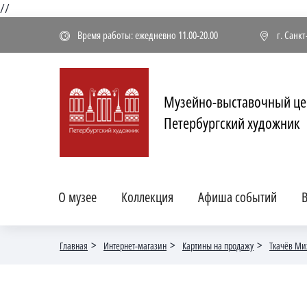
//
Время работы: ежедневно 11.00-20.00
г. Санк
Музейно-выставочный це
Петербургский художник
О музее
Коллекция
Афиша событий
В
Главная
Интернет-магазин
Картины на продажу
Ткачёв Ми