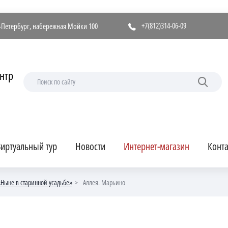
+7(812)314-06-09
т-Петербург, набережная Мойки 100
нтр
иртуальный тур
Новости
Интернет-магазин
Конт
«Ныне в старинной усадьбе»
Аллея. Марьино