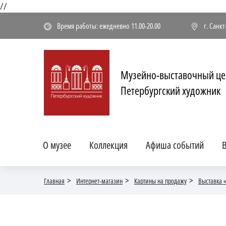
//
Время работы: ежедневно 11.00-20.00
г. Санк
Музейно-выставочный це
Петербургский художник
О музее
Коллекция
Афиша событий
В
Главная
Интернет-магазин
Картины на продажу
Выставка 