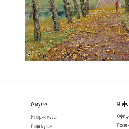
Инфо
О музее
Офици
История музея
Посет
Лица музея