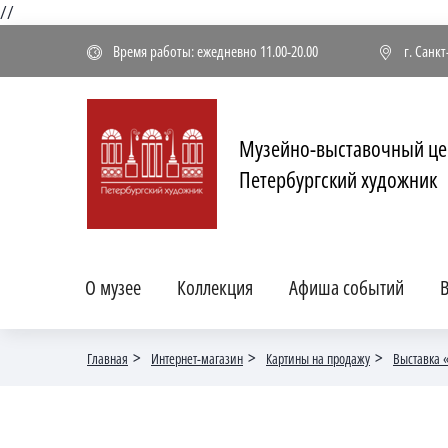
//
Время работы: ежедневно 11.00-20.00
г. Санк
Музейно-выставочный це
Петербургский художник
О музее
Коллекция
Афиша событий
В
Главная
Интернет-магазин
Картины на продажу
Выставка 