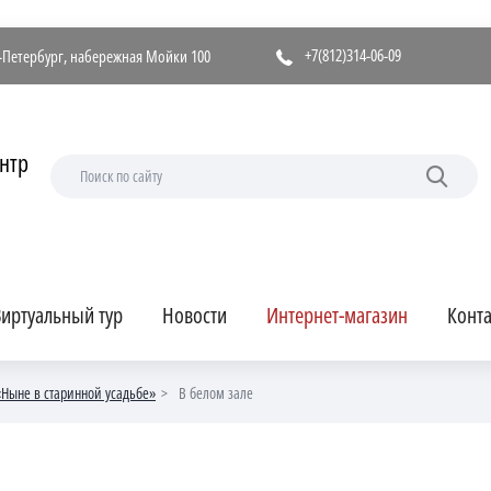
+7(812)314-06-09
т-Петербург, набережная Мойки 100
нтр
иртуальный тур
Новости
Интернет-магазин
Конт
«Ныне в старинной усадьбе»
В белом зале