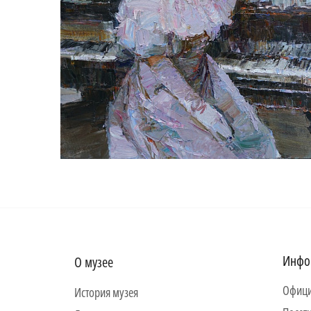
Инфо
О музее
Офици
История музея