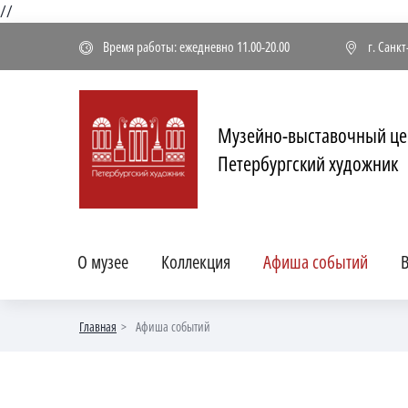
//
Время работы: ежедневно 11.00-20.00
г. Санк
Музейно-выставочный це
Петербургский художник
О музее
Коллекция
Афиша событий
В
Главная
Афиша событий