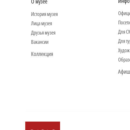
Инфо
О музее
Офици
История музея
Посет
Лица музея
Для 
Друзья музея
Для ту
Вакансии
Худож
Коллекция
Образ
Афиш