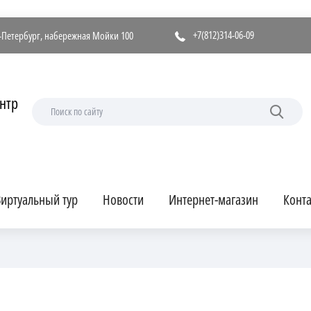
+7(812)314-06-09
т-Петербург, набережная Мойки 100
нтр
иртуальный тур
Новости
Интернет-магазин
Конт