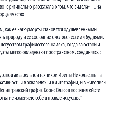
во, оригинально рассказала о том, что видела». Она
орца чувство.
, как ее натюрморты становятся одушевленными,
ть природу и ее состояние с человеческими буднями,
скусством графического намека, когда за острой и
уэты мягко овладевают пространством, соединяясь с
ртуозной акварельной техникой Ирины Николаевны, а
ативность и в акварелях, и в литографии, и в живописи –
Ленинградский график Борис Власов посвятил ей эти
гда не изменяете себе и правде искусства”.