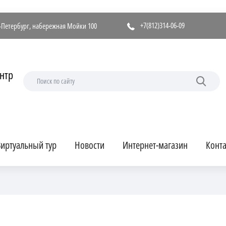
+7(812)314-06-09
т-Петербург, набережная Мойки 100
нтр
иртуальный тур
Новости
Интернет-магазин
Конт