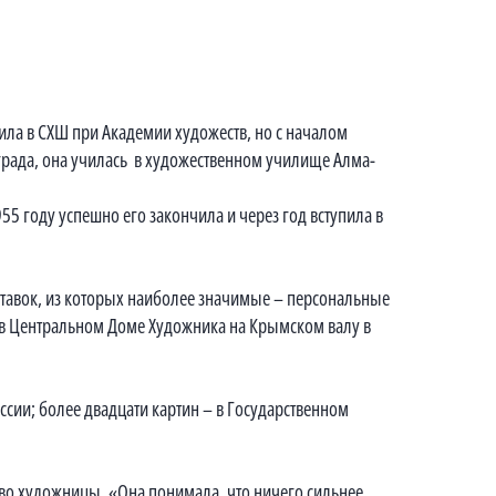
ила в СХШ при Академии художеств, но с началом
града, она училась в художественном училище Алма-
955 году успешно его закончила и через год вступила в
тавок, из которых наиболее значимые – персональные
 в Центральном Доме Художника на Крымском валу в
ии; более двадцати картин – в Государственном
тво художницы. «Она понимала, что ничего сильнее