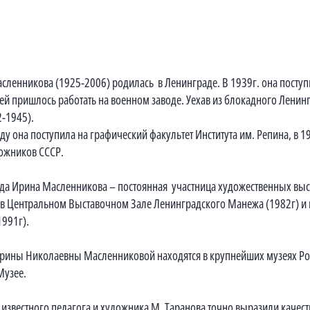
сленникова (1925-2006) родилась в Ленинграде. В 1939г. она поступ
ей пришлось работать на военном заводе. Уехав из блокадного Ленин
2-1945).
ду она поступила на графический факультет Института им. Репина, в 1
ожников СССР.
ода Ирина Масленникова – постоянная участница художественных выс
 в Центральном Выставочном Зале Ленинградского Манежа (1982г) и
1991г).
рины Николаевны Масленниковой находятся в крупнейших музеях Росс
Музее.
а известного педагога и художника М. Таранова точно выразили качес