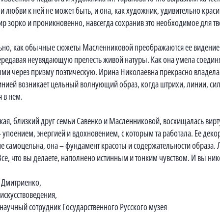
 любви к ней не может быть, и она, как художник, удивительно краси
ир зорко и проникновенно, навсегда сохранив это необходимое для тв
ьно, как обычные сюжеты Масленниковой преображаются ее видением
ередавая неувядающую прелесть живой натуры. Как она умела соединя
ми через призму поэтическую. Ирина Николаевна прекрасно владела и
инией возникает цельный волнующий образ, когда штрихи, линии, сил
 в нем.
ская, близкий друг семьи Савенко и Масленниковой, восхищалась ви
 упоением, энергией и вдохновением, с которым та работала. Ее декор
не самоцельна, она – фундамент красоты и содержательности образа. 
Все, что вы делаете, наполнено истинным и тонким чувством. И вы нико
 Дмитриенко,
 искусствоведения,
научный сотрудник Государственного Русского музея