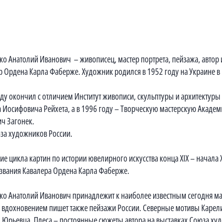
о Анатолий Иванович – живописец, мастер портрета, пейзажа, автор и
ер Ордена Карла Фаберже. Художник родился в 1952 году на Украине в
ду окончил с отличием Институт живописи, скульптуры и архитектуры 
а Иосифовича Рейхета, а в 1996 году – Творческую мастерскую Академ
ч Загонек.
за художников России.
ние цикла картин по истории ювелирного искусства конца XIX – начал
 звания Кавалера Ордена Карла Фаберже.
о Анатолий Иванович принадлежит к наиболее известным сегодня ма
 с вдохновением пишет также пейзажи России. Северные мотивы Карел
 Юрьевца, Плеса – постоянные сюжеты автора на выставках Союза ху