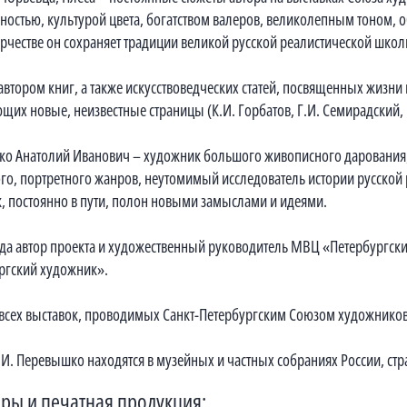
ностью, культурой цвета, богатством валеров, великолепным тоном,
орчестве он сохраняет традиции великой русской реалистической шко
автором книг, а также искусствоведческих статей, посвященных жизни 
щих новые, неизвестные страницы (К.И. Горбатов, Г.И. Семирадский, 
о Анатолий Иванович – художник большого живописного дарования, 
го, портретного жанров, неутомимый исследователь истории русской
, постоянно в пути, полон новыми замыслами и идеями.
ода автор проекта и художественный руководитель МВЦ «Петербургск
ргский художник».
 всех выставок, проводимых Санкт-Петербургским Союзом художников
.И. Перевышко находятся в музейных и частных собраниях России, ст
ры и печатная продукция: