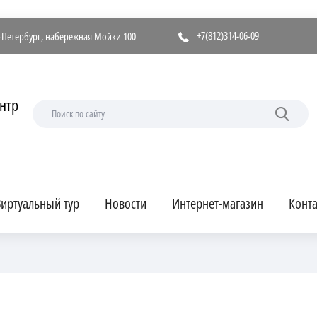
+7(812)314-06-09
т-Петербург, набережная Мойки 100
нтр
иртуальный тур
Новости
Интернет-магазин
Конт