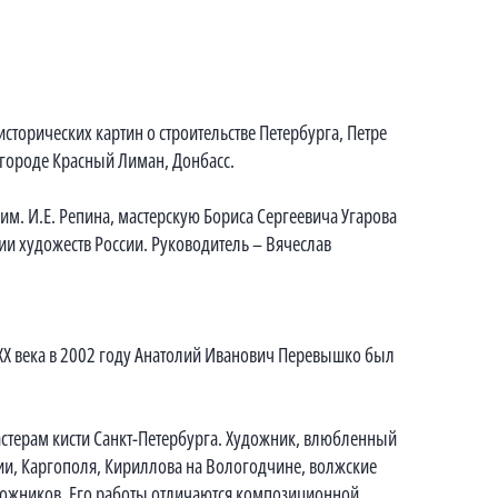
сторических картин о строительстве Петербурга, Петре
 городе Красный Лиман, Донбасс.
им. И.Е. Репина, мастерскую Бориса Сергеевича Угарова
ии художеств России. Руководитель – Вячеслав
а XX века в 2002 году Анатолий Иванович Перевышко был
стерам кисти Санкт-Петербурга. Художник, влюбленный
ии, Каргополя, Кириллова на Вологодчине, волжские
дожников. Его работы отличаются композиционной