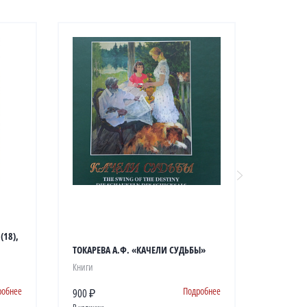
18),
ТОКАРЕВА А.Ф. «КАЧЕЛИ СУДЬБЫ»
ВЛАДИМ
Книги
Буклеты
робнее
Подробнее
900 ₽
250 ₽