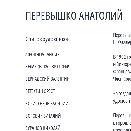
ПЕРЕВЫШКО АНАТОЛИЙ
Перевышк
Список худохников
I. Кавал
АФОНИНА ТАИСИЯ
В 1992 го
и Виктор
БЕЛАКОВСКАЯ ВИКТОРИЯ
Францеви
Член Сою
БЕРНАДСКИЙ ВАЛЕНТИН
БЕТЕХТИН ОРЕСТ
За созда
удостоен
БОРИСЕНКОВ ВАСИЛИЙ
Перевышк
БОРОВИК ВИТАЛИЙ
в город,
БУРАНОВ НИКОЛАЙ
просторы