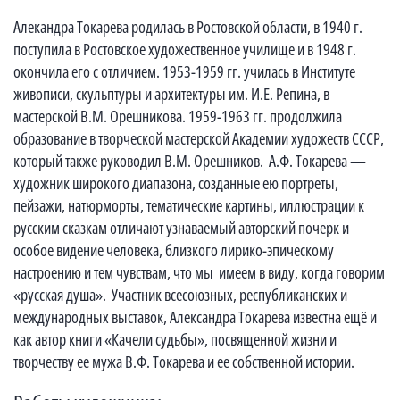
Алекандра Токарева родилась в Ростовской области, в 1940 г.
поступила в Ростовское художественное училище и в 1948 г.
окончила его с отличием. 1953-1959 гг. училась в Институте
живописи, скульптуры и архитектуры им. И.Е. Репина, в
мастерской В.М. Орешникова. 1959-1963 гг. продолжила
образование в творческой мастерской Академии художеств СССР,
который также руково­дил В.М. Орешников. А.Ф. Токарева —
художник широкого диапазона, созданные ею портреты,
пейзажи, натюрморты, тематические картины, иллюстрации к
русским сказкам отличают узнаваемый авторский почерк и
особое видение человека, близкого лирико-эпическому
настроению и тем чувствам, что мы имеем в виду, когда говорим
«русская душа». Участник всесоюзных, республиканских и
международных выставок, Александра Токарева известна ещё и
как автор книги «Качели судьбы», посвященной жизни и
творчеству ее мужа В.Ф. Токарева и ее собственной истории.